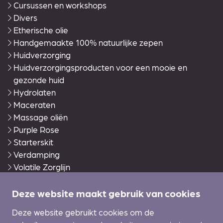
Cursussen en workshops
Divers
Etherische olie
Handgemaakte 100% natuurlijke zepen
Huidverzorging
Huidverzorgingsproducten voor een mooie en
gezonde huid
Hydrolaten
Maceraten
Massage oliën
Purple Rose
Starterskit
Verdamping
Volatile Zorglijn
Warmies®
Wierook en accessoires
Deze website maakt gebruik van cookies
Zonverzorging Ecran
Deze website gebruikt cookies om de