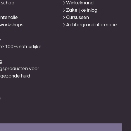
rschap
Winkelmand
Zakelijke inlog
ntenolie
Cursussen
 workshops
Achtergrondinformatie
e
 100% natuurlijke
g
ngsproducten voor
 gezonde huid
n
n