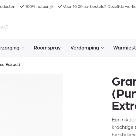
roducten
100% natuurlijk
Voor 10:00 uur besteld? Dezelfde werk
rzorging
Roomspray
Verdamping
Warmies
ed Extract)
Gra
(Pu
Extr
Een rijkdo
krachtige 
herstellen