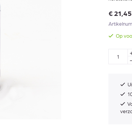
€
21,45
Artikelnu
Op voo
Ui
10
Vo
verz