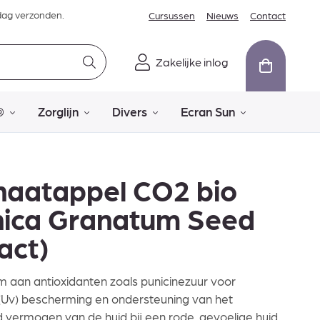
dag verzonden.
Cursussen
Nieuws
Contact
Zakelijke inlog
®
Zorglijn
Divers
Ecran Sun
naatappel CO2 bio
nica Granatum Seed
act)
m aan antioxidanten zoals punicinezuur voor
(Uv) bescherming en ondersteuning van het
d vermogen van de huid bij een rode, gevoelige huid.