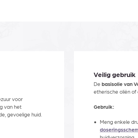
Veilig gebruik
De
basisolie van Vo
etherische oliën of
ezuur voor
g van het
Gebruik:
e, gevoelige huid.
Meng enkele dru
doseringssche
huidverzorging