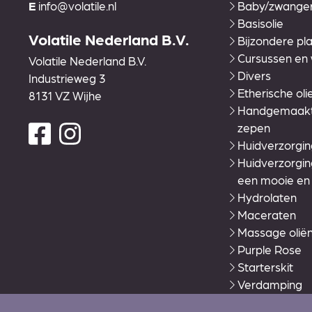
E
info@volatile.nl
Baby/zwange
Basisolie
Volatile Nederland B.V.
Bijzondere pla
Cursussen en
Volatile Nederland B.V.
Divers
Industrieweg 3
Etherische oli
8131 VZ Wijhe
Handgemaakte
zepen
Huidverzorgin
Huidverzorgi
een mooie en
Hydrolaten
Maceraten
Massage olië
Purple Rose
Starterskit
Verdamping
Volatile Zorglij