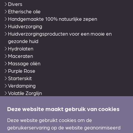
Divers
Etherische olie
Handgemaakte 100% natuurlijke zepen
Huidverzorging
Huidverzorgingsproducten voor een mooie en
gezonde huid
Hydrolaten
Maceraten
Massage oliën
Purple Rose
Starterskit
Verdamping
Volatile Zorglijn
Warmies®
Wierook en accessoires
Deze website maakt gebruik van cookies
Zonverzorging Ecran
Deze website gebruikt cookies om de
gebruikerservaring op de website geanonimiseerd
Klantenservice