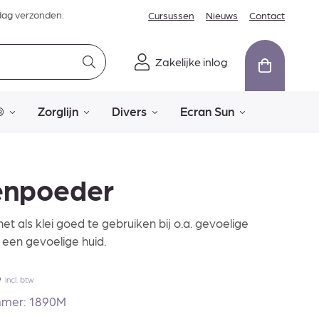
dag verzonden.
Cursussen
Nieuws
Contact
Zakelijke inlog
®
Zorglijn
Divers
Ecran Sun
enpoeder
net als klei goed te gebruiken bij o.a. gevoelige
 een gevoelige huid.
5
incl. btw
mmer: 1890M