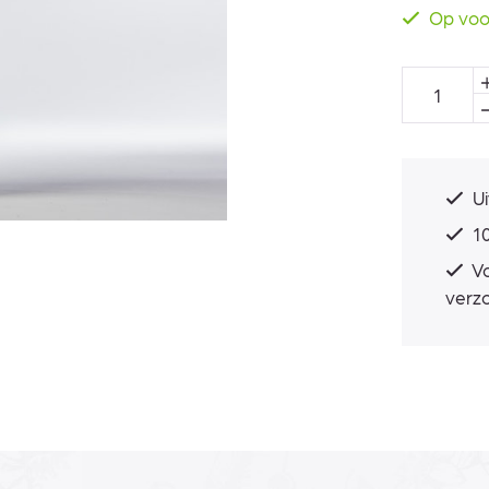
Op voo
Ui
10
Vo
verz