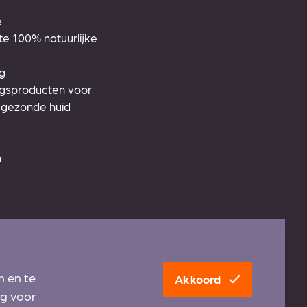
e
 100% natuurlijke
g
ngsproducten voor
 gezonde huid
n
n
ccessoires
n en te
g Ecran
Akkoord
ng voor