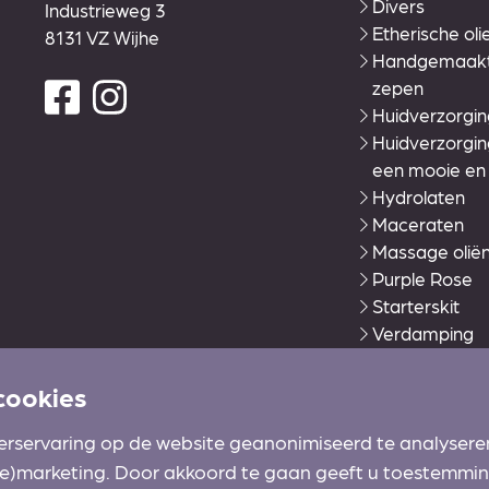
Divers
Industrieweg 3
Etherische oli
8131 VZ Wijhe
Handgemaakte
zepen
Huidverzorgin
Huidverzorgi
een mooie en
Hydrolaten
Maceraten
Massage olië
Purple Rose
Starterskit
Verdamping
Volatile Zorglij
Warmies®
cookies
Wierook en a
erservaring op de website geanonimiseerd te analysere
Zonverzorgin
(re)marketing. Door akkoord te gaan geeft u toestemmi