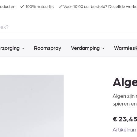
roducten
100% natuurlijk
Voor 10:00 uur besteld? Dezelfde werk
rzorging
Roomspray
Verdamping
Warmies
Alg
Algen zijn 
spieren en
€
23,4
Artikelnu