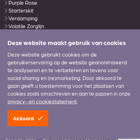
Purple Rose
Starterskit
Verdamping
Volatile Zorglijn
Warmies®
Wierook en accessoires
Deze website maakt gebruik van cookies
Zonverzorging Ecran
Deze website gebruikt cookies om de
gebruikerservaring op de website geanonimiseerd
Klantenservice
te analyseren en te verbeteren en tevens voor
Contact
social sharing en (re)marketing. Door akkoord te
Winkelmand
gaan geeft u toestemming voor het plaatsen van
Zakelijke inlog
cookies zoals omschreven en aan te passen in onze
Cursussen
privacy- en cookiestatement
.
Achtergrondinformatie
Akkoord