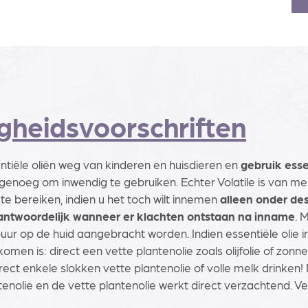
igheidsvoorschriften
tiële oliën weg van kinderen en huisdieren en
gebruik esse
 genoeg om inwendig te gebruiken. Echter Volatile is van me
 te bereiken, indien u het toch wilt innemen
alleen onder de
erantwoordelijk wanneer er klachten ontstaan na inname
. 
 puur op de huid aangebracht worden. Indien essentiële olie i
omen is: direct een vette plantenolie zoals olijfolie of zon
rect enkele slokken vette plantenolie of volle melk drinken! N
tenolie en de vette plantenolie werkt direct verzachtend. V