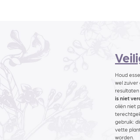
Veil
Houd essen
wel zuiver
resultaten
is niet v
oliën niet
terechtgek
gebruik: di
vette plan
worden.