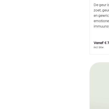
De geur i
zoet, geu
en gewric
emotionee
immuuns
Vanaf
€ 
incl. btw