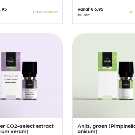
7,95
Vanaf
€ 6,95
Op voorraad
O
incl. btw
ter CO2-select extract
Anijs, groen (Pimpinell
licium verum)
anisum)