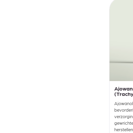
Ajowan
(Trach
Ajowanoli
bevorderi
verzorgin
gewrichte
herstelle