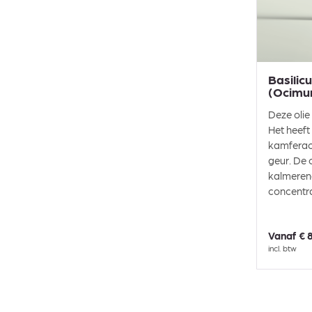
Basilic
(Ocimu
Deze olie 
Het heeft
kamferac
geur. De o
kalmerend
concentr
Vanaf
€ 
incl. btw