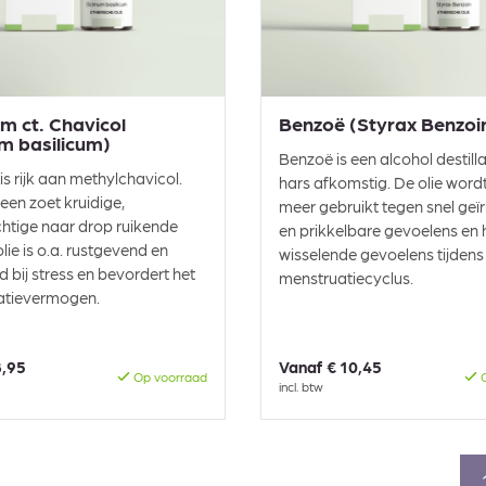
um ct. Chavicol
Benzoë (Styrax Benzoi
m basilicum)
Benzoë is een alcohol destillat
is rijk aan methylchavicol.
hars afkomstig. De olie wordt
 een zoet kruidige,
meer gebruikt tegen snel geïr
htige naar drop ruikende
en prikkelbare gevoelens en h
lie is o.a. rustgevend en
wisselende gevoelens tijdens
 bij stress en bevordert het
menstruatiecyclus.
atievermogen.
8,95
Vanaf
€ 10,45
Op voorraad
O
incl. btw