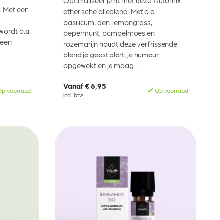
Optimaliseer je rit met deze ‘Automix’
l. Met een
etherische olieblend. Met o.a.
basilicum, den, lemongrass,
wordt o.a.
pepermunt, pompelmoes en
 een
rozemarijn houdt deze verfrissende
blend je geest alert, je humeur
opgewekt en je maag...
Vanaf
€ 6,95
p voorraad
Op voorraad
incl. btw