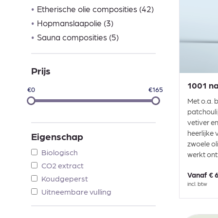
•
Etherische olie composities (42)
•
Hopmanslaapolie (3)
•
Sauna composities (5)
Prijs
1001 n
€0
€165
Met o.a. 
patchouli,
vetiver en
heerlijke
Eigenschap
zwoele ol
Biologisch
werkt ont
CO2 extract
Vanaf
€ 
Koudgeperst
incl. btw
Uitneembare vulling