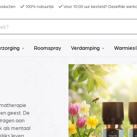
roducten
100% natuurlijk
Voor 10:00 uur besteld? Dezelfde werk
rzorging
Roomspray
Verdamping
Warmies
omatherapie
 en geest. De
jdragen aan
k als mentaal
ijks leven.