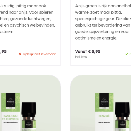
s kruidig, pittig maar ook
Anijs groen is rijk aan anetho
rend naar anijs. Voor spieren
warme, zoet maar pittig,
hten, gezonde luchtwegen,
specerijachtige geur. De olie 
l en psychisch welbevinden,
gebruikt ter bevordering van
ysteem.
goede spijsvertering en voor
optimisme en energie.
7,95
Vanaf
€ 8,95
Tijdelijk niet leverbaar
O
incl. btw