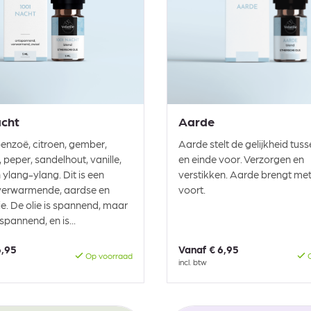
acht
Aarde
benzoë, citroen, gember,
Aarde stelt de gelijkheid tus
 peper, sandelhout, vanille,
en einde voor. Verzorgen en
 ylang-ylang. Dit is een
verstikken. Aarde brengt me
 verwarmende, aardse en
voort.
ie. De olie is spannend, maar
spannend, en is...
6,95
Vanaf
€ 6,95
Op voorraad
O
incl. btw