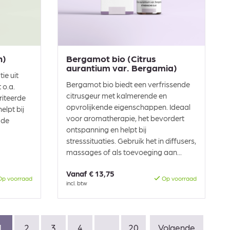
n)
Bergamot bio (Citrus
aurantium var. Bergamia)
ie uit
Bergamot bio biedt een verfrissende
 o.a.
citrusgeur met kalmerende en
riteerde
opvrolijkende eigenschappen. Ideaal
elpt bij
voor aromatherapie, het bevordert
 de
ontspanning en helpt bij
stresssituaties. Gebruik het in diffusers,
massages of als toevoeging aan...
Vanaf
€ 13,75
p voorraad
Op voorraad
incl. btw
1
2
3
4
...
20
Volgende