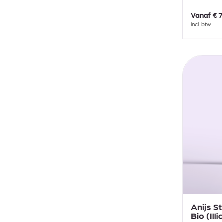
Vanaf
€ 
incl. btw
Anijs S
Bio (Il