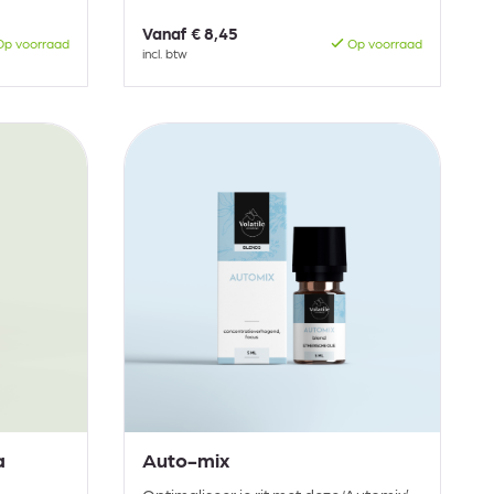
Vanaf
€ 8,45
p voorraad
Op voorraad
incl. btw
a
Auto-mix