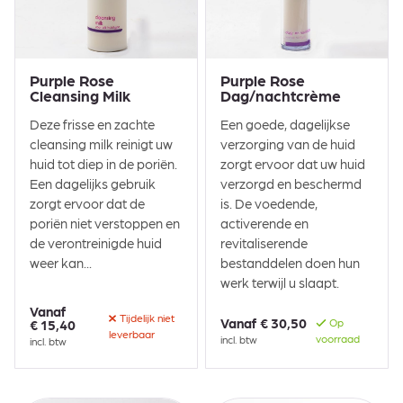
Purple Rose
Purple Rose
Cleansing Milk
Dag/nachtcrème
Deze frisse en zachte
Een goede, dagelijkse
cleansing milk reinigt uw
verzorging van de huid
huid tot diep in de poriën.
zorgt ervoor dat uw huid
Een dagelijks gebruik
verzorgd en beschermd
zorgt ervoor dat de
is. De voedende,
poriën niet verstoppen en
activerende en
de verontreinigde huid
revitaliserende
weer kan...
bestanddelen doen hun
werk terwijl u slaapt.
Vanaf
Tijdelijk niet
Vanaf
€ 30,50
Op
€ 15,40
leverbaar
voorraad
incl. btw
incl. btw