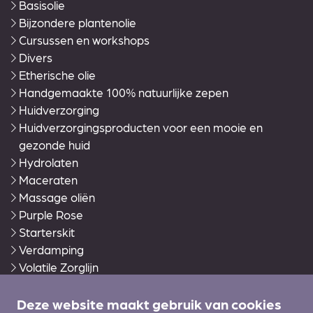
Basisolie
Bijzondere plantenolie
Cursussen en workshops
Divers
Etherische olie
Handgemaakte 100% natuurlijke zepen
Huidverzorging
Huidverzorgingsproducten voor een mooie en
gezonde huid
Hydrolaten
Maceraten
Massage oliën
Purple Rose
Starterskit
Verdamping
Volatile Zorglijn
Warmies®
Wierook en accessoires
Deze website maakt gebruik van cookies