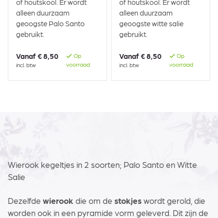
of houtskool. Er wordt
of houtskool. Er wordt
alleen duurzaam
alleen duurzaam
geoogste Palo Santo
geoogste witte salie
gebruikt.
gebruikt.
Vanaf
€ 8,50
Vanaf
€ 8,50
Op
Op
voorraad
voorraad
incl. btw
incl. btw
Wierook kegeltjes in 2 soorten; Palo Santo en Witte
Salie
Dezelfde
wierook
die om de
stokjes
wordt gerold, die
worden ook in een pyramide vorm geleverd. Dit zijn de