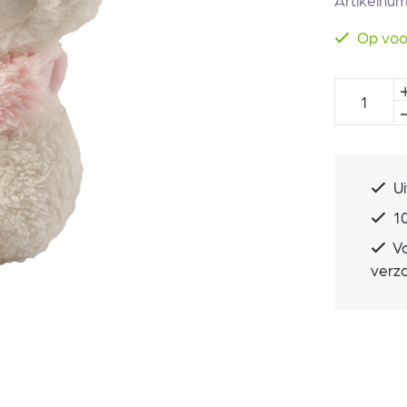
Artikelnu
Op voo
Ui
10
Vo
verz