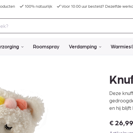
roducten
100% natuurlijk
Voor 10:00 uur besteld? Dezelfde werk
rzorging
Roomspray
Verdamping
Warmies
Knu
Deze knuff
gedroogde
en hij blijf
€
26,9