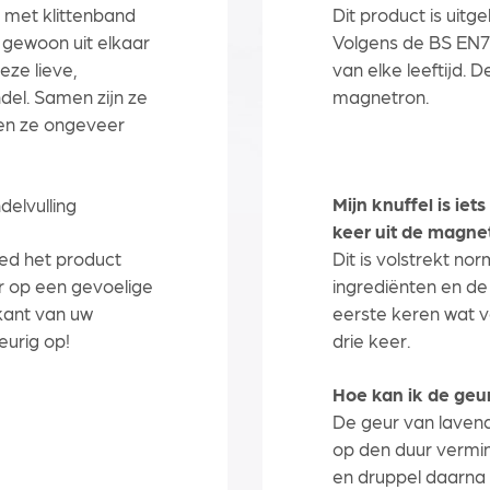
 met klittenband
Dit product is uitg
 gewoon uit elkaar
Volgens de BS EN71
eze lieve,
van elke leeftijd. 
ndel. Samen zijn ze
magnetron.
en ze ongeveer
Mijn knuffel is ie
delvulling
keer uit de magnet
ed het product
Dit is volstrekt no
r op een gevoelige
ingrediënten en de 
kant van uw
eerste keren wat vo
eurig op!
drie keer.
Hoe kan ik de geu
De geur van lavende
op den duur vermin
en druppel daarna e