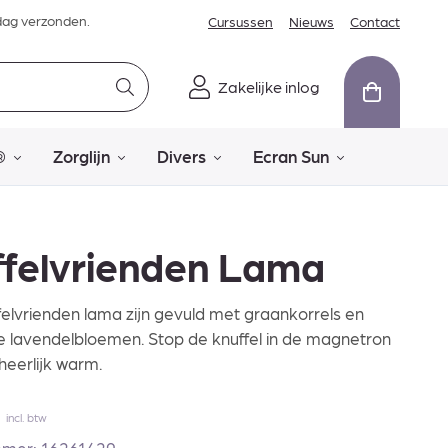
dag verzonden.
Cursussen
Nieuws
Contact
Zakelijke inlog
®
Zorglijn
Divers
Ecran Sun
ffelvrienden Lama
elvrienden lama zijn gevuld met graankorrels en
 lavendelbloemen. Stop de knuffel in de magnetron
t heerlijk warm.
9
incl. btw