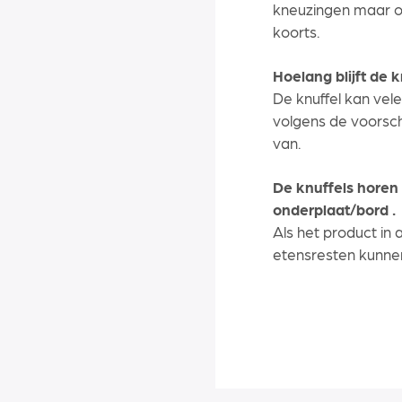
kneuzingen maar o
koorts.
Hoelang blijft de 
De knuffel kan vel
volgens de voorschr
van.
De knuffels hore
onderplaat/bord .
Als het product i
etensresten kunnen