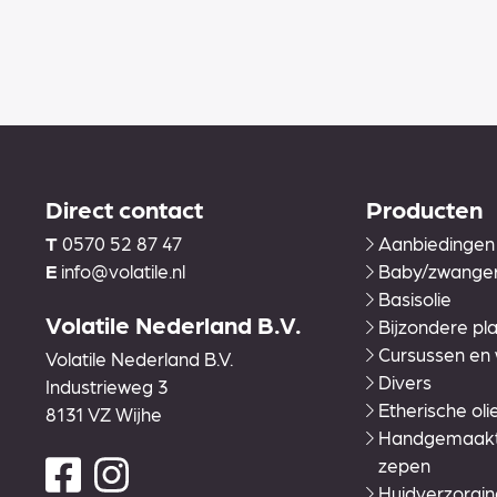
Direct contact
Producten
T
0570 52 87 47
Aanbiedingen
E
info@volatile.nl
Baby/zwange
Basisolie
Volatile Nederland B.V.
Bijzondere pla
Cursussen en
Volatile Nederland B.V.
Divers
Industrieweg 3
Etherische oli
8131 VZ Wijhe
Handgemaakte
zepen
Huidverzorgin