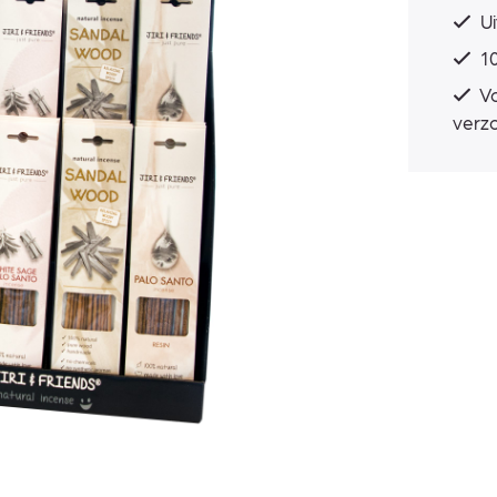
Ui
10
Vo
verz